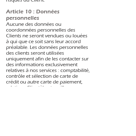
Article 10 : Données
personnelles
Aucune des données ou
coordonnées personnelles des
Clients ne seront vendues ou louées
à qui que ce soit sans leur accord
préalable. Les données personnelles
des clients seront utilisées
uniquement afin de les contacter sur
des informations exclusivement
relatives à nos services : comptabilité,
contrôle et sélection de carte de
crédit ou autre carte de paiement,
relations Clientèle et meilleure
identification des besoins et
préférences des Clients. Une fois
inscrit(e), le Client pourra accéder à la
page « Mon Compte » et modifier ses
données personnelles.
MATHS POUR TOUS pourra être
amené à collecter, stocker, utiliser les
données suivantes : nom, adresse