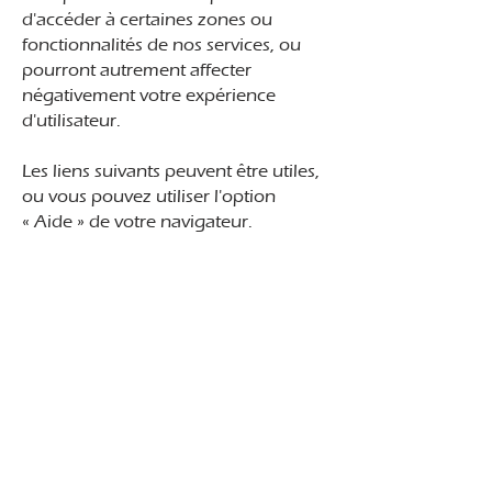
d'accéder à certaines zones ou
fonctionnalités de nos services, ou
pourront autrement affecter
négativement votre expérience
d'utilisateur.
Les liens suivants peuvent être utiles,
ou vous pouvez utiliser l'option
«
Aide
»
de votre navigateur.
Paramètres des cookies dans Firefox
Paramètres des cookies dans Internet
Explorer
Paramètres des cookies dans Google
Chrome
Paramètres des cookies dans Safari
(OS X)
Paramètres des cookies dans Safari
(iOS)