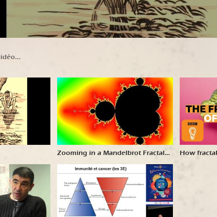
Zooming in a Mandelbrot Fractal
How fracta
by a Ratio of 10^227
understand
Ideas