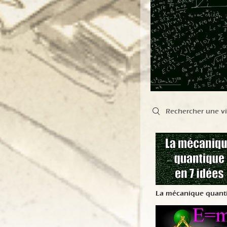
Search videos
La mécanique quant
en 7 idées