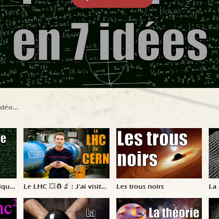
ique
Le LHC 💥🧲🔬 : J'ai visité
Les trous noirs
La 
le plus grand accélérateur
de particules du monde !