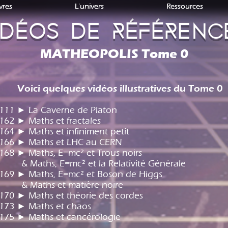
ivres
ivres
L'univers
L'univers
Ressources
Ressources
idéos de référenc
MATHEOPOLIS Tome 0
Voici quelques vidéos illustratives du Tome 0
111 ► La Caverne de Platon
162 ► Maths et fractales
164 ► Maths et infiniment petit
 166 ► Maths et LHC au CERN
168 ► Maths, E=mc² et Trous noirs
 Maths, E=mc² et la Relativité Générale
169 ► Maths, E=mc² et Boson de Higgs
 Maths et matière noire
170 ► Maths et théorie des cordes
173 ► Maths et chaos
175 ► Maths et cancérologie