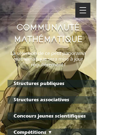
Communauté
mathématique
La sélection de ce petit panorama
mathématique sera mise à jour
régulièrement !
Structures publiques
Structures associatives
Concours jeunes scientifiques
Compétitions ▼